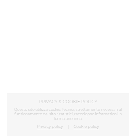
PRIVACY & COOKIE POLICY
Questo sito utilizza cookie. Tecnici, strettamente necessari al
funzionamento del sito. Statistici, raccolgono informazioni in
forma anonima.
Privacy policy
Cookie policy
|